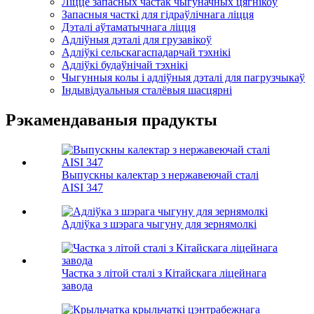
Ліццё запасных частак чыгуначных цягнікоў
Запасныя часткі для гідраўлічнага ліцця
Дэталі аўтаматычнага ліцця
Адліўныя дэталі для грузавікоў
Адліўкі сельскагаспадарчай тэхнікі
Адліўкі будаўнічай тэхнікі
Чыгунныя колы і адліўныя дэталі для пагрузчыкаў
Індывідуальныя сталёвыя шасцярні
Рэкамендаваныя прадукты
Выпускны калектар з нержавеючай сталі
AISI 347
Адліўка з шэрага чыгуну для зернямолкі
Частка з літой сталі з Кітайскага ліцейнага
завода