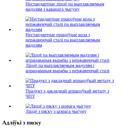
Нестандартнае ліццё па выплавляемым
мадэлям з каванага чыгуну
Нестандартнае працоўнае кола з
нержавеючай сталі па выплавляемым
мадэлям
Ліццё па выплавляемым мадэлям і
апрацаваныя вырабы з нержавеючай сталі
Прадукт з дакладнай апрацоўкай металу з
ЧПУ
Ліццё з пяску з шэрага чыгуну
Адліўкі з пяску