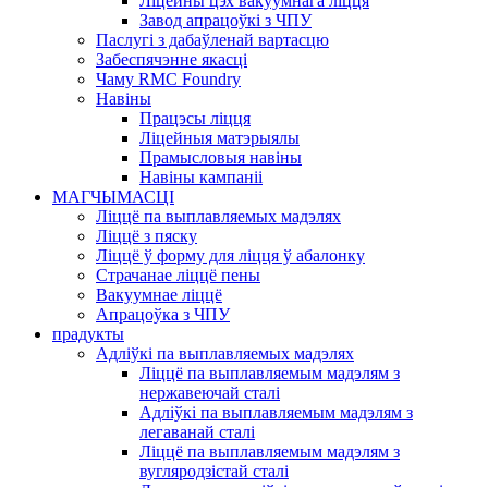
Ліцейны цэх вакуумнага ліцця
Завод апрацоўкі з ЧПУ
Паслугі з дабаўленай вартасцю
Забеспячэнне якасці
Чаму RMC Foundry
Навіны
Працэсы ліцця
Ліцейныя матэрыялы
Прамысловыя навіны
Навіны кампаніі
МАГЧЫМАСЦІ
Ліццё па выплавляемых мадэлях
Ліццё з пяску
Ліццё ў форму для ліцця ў абалонку
Страчанае ліццё пены
Вакуумнае ліццё
Апрацоўка з ЧПУ
прадукты
Адліўкі па выплавляемых мадэлях
Ліццё па выплавляемым мадэлям з
нержавеючай сталі
Адліўкі па выплавляемым мадэлям з
легаванай сталі
Ліццё па выплавляемым мадэлям з
вугляродзістай сталі