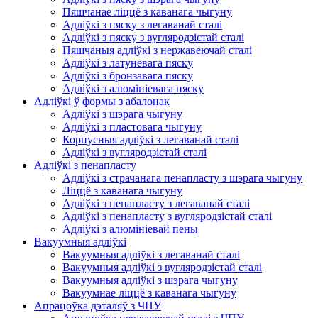
Пяшчанае ліццё з каванага чыгуну
Адліўкі з пяску з легаванай сталі
Адліўкі з пяску з вугляродзістай сталі
Пяшчаныя адліўкі з нержавеючай сталі
Адліўкі з латуневага пяску
Адліўкі з бронзавага пяску
Адліўкі з алюмініевага пяску
Адліўкі ў формы з абалонак
Адліўкі з шэрага чыгуну
Адліўкі з пластовага чыгуну
Корпусныя адліўкі з легаванай сталі
Адліўкі з вугляродзістай сталі
Адліўкі з пенапласту
Адліўкі з страчанага пенапласту з шэрага чыгуну
Ліццё з каванага чыгуну
Адліўкі з пенапласту з легаванай сталі
Адліўкі з пенапласту з вугляродзістай сталі
Адліўкі з алюмініевай пены
Вакуумныя адліўкі
Вакуумныя адліўкі з легаванай сталі
Вакуумныя адліўкі з вугляродзістай сталі
Вакуумныя адліўкі з шэрага чыгуну
Вакуумнае ліццё з каванага чыгуну
Апрацоўка дэталяў з ЧПУ