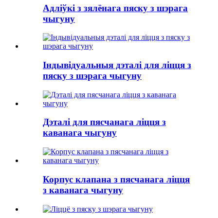
Адліўкі з зялёнага пяску з шэрага
чыгуну
Індывідуальныя дэталі для ліцця з
пяску з шэрага чыгуну
Дэталі для пясчанага ліцця з
каванага чыгуну
Корпус клапана з пясчанага ліцця
з каванага чыгуну