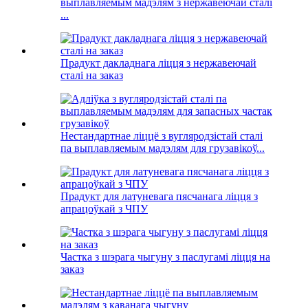
выплавляемым мадэлям з нержавеючай сталі
...
Прадукт дакладнага ліцця з нержавеючай
сталі на заказ
Нестандартнае ліццё з вугляродзістай сталі
па выплавляемым мадэлям для грузавікоў...
Прадукт для латуневага пясчанага ліцця з
апрацоўкай з ЧПУ
Частка з шэрага чыгуну з паслугамі ліцця на
заказ