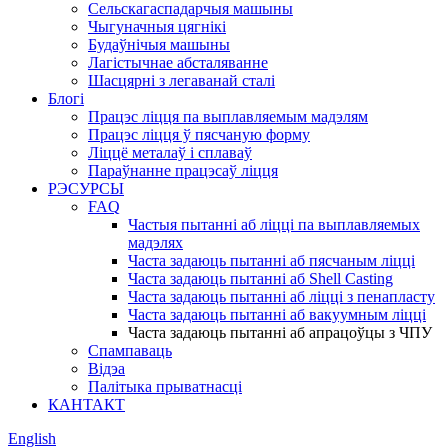
Сельскагаспадарчыя машыны
Чыгуначныя цягнікі
Будаўнічыя машыны
Лагістычнае абсталяванне
Шасцярні з легаванай сталі
Блогі
Працэс ліцця па выплавляемым мадэлям
Працэс ліцця ў пясчаную форму
Ліццё металаў і сплаваў
Параўнанне працэсаў ліцця
РЭСУРСЫ
FAQ
Частыя пытанні аб ліцці па выплавляемых
мадэлях
Часта задаюць пытанні аб пясчаным ліцці
Часта задаюць пытанні аб Shell Casting
Часта задаюць пытанні аб ліцці з пенапласту
Часта задаюць пытанні аб вакуумным ліцці
Часта задаюць пытанні аб апрацоўцы з ЧПУ
Спампаваць
Відэа
Палітыка прыватнасці
КАНТАКТ
English