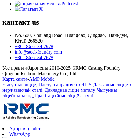
кантакт
us
No. 600, Zhujiang Road, Huangdao, Qingdao, Шаньдун,
Кітай 266520
+86 186 6184 7678
info@steel-foundry.com
+86 186 6184 7678
Усе правы абаронены 2010-2025 ©RMC Casting Foundry |
Qingdao Rinborn Machinery Co., Ltd
Карта сайта
-
AMP Mobile
Чыгуннае ліццё
,
Паслугі апрацоўкі з ЧПУ
,
Дакладнае ліццё з
нержавеючай сталі
,
Дакладнае ліццё металу
,
Чыгунны
ліцейны завод
,
Гравітацыйнае ліццё латуні
,
Адправіць ліст
WhatsApp