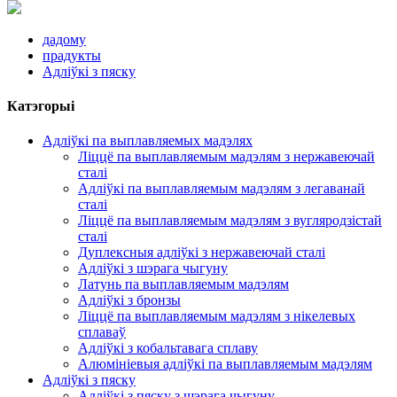
дадому
прадукты
Адліўкі з пяску
Катэгорыі
Адліўкі па выплавляемых мадэлях
Ліццё па выплавляемым мадэлям з нержавеючай
сталі
Адліўкі па выплавляемым мадэлям з легаванай
сталі
Ліццё па выплавляемым мадэлям з вугляродзістай
сталі
Дуплексныя адліўкі з нержавеючай сталі
Адліўкі з шэрага чыгуну
Латунь па выплавляемым мадэлям
Адліўкі з бронзы
Ліццё па выплавляемым мадэлям з нікелевых
сплаваў
Адліўкі з кобальтавага сплаву
Алюмініевыя адліўкі па выплавляемым мадэлям
Адліўкі з пяску
Адліўкі з пяску з шэрага чыгуну