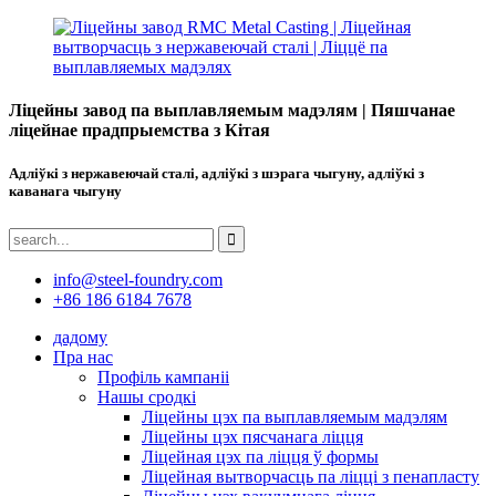
Ліцейны завод па выплавляемым мадэлям | Пяшчанае
ліцейнае прадпрыемства з Кітая
Адліўкі з нержавеючай сталі, адліўкі з шэрага чыгуну, адліўкі з
каванага чыгуну
info@steel-foundry.com
+86 186 6184 7678
дадому
Пра нас
Профіль кампаніі
Нашы сродкі
Ліцейны цэх па выплавляемым мадэлям
Ліцейны цэх пясчанага ліцця
Ліцейная цэх па ліцця ў формы
Ліцейная вытворчасць па ліцці з пенапласту