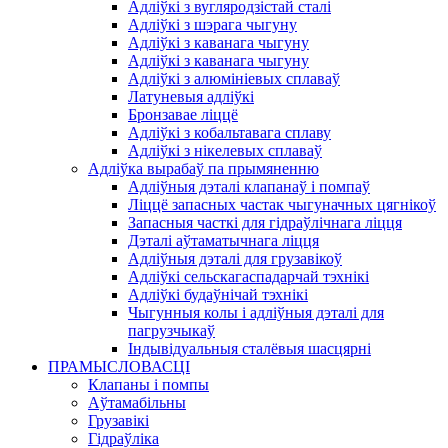
Адліўкі з вугляродзістай сталі
Адліўкі з шэрага чыгуну
Адліўкі з каванага чыгуну
Адліўкі з каванага чыгуну
Адліўкі з алюмініевых сплаваў
Латуневыя адліўкі
Бронзавае ліццё
Адліўкі з кобальтавага сплаву
Адліўкі з нікелевых сплаваў
Адліўка вырабаў па прымяненню
Адліўныя дэталі клапанаў і помпаў
Ліццё запасных частак чыгуначных цягнікоў
Запасныя часткі для гідраўлічнага ліцця
Дэталі аўтаматычнага ліцця
Адліўныя дэталі для грузавікоў
Адліўкі сельскагаспадарчай тэхнікі
Адліўкі будаўнічай тэхнікі
Чыгунныя колы і адліўныя дэталі для
пагрузчыкаў
Індывідуальныя сталёвыя шасцярні
ПРАМЫСЛОВАСЦІ
Клапаны і помпы
Аўтамабільны
Грузавікі
Гідраўліка