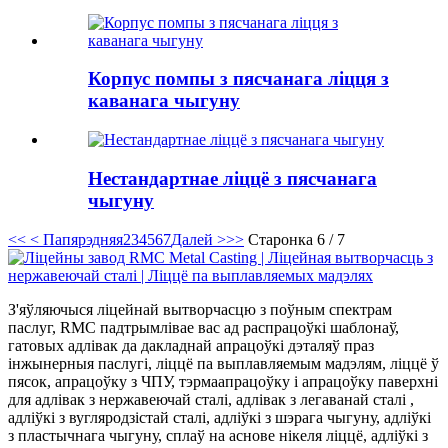
Корпус помпы з пясчанага ліцця з
каванага чыгуну
Нестандартнае ліццё з пясчанага
чыгуну
<<
< Папярэдняя
2
3
4
5
6
7
Далей >
>>
Старонка 6 / 7
З'яўляючыся ліцейнай вытворчасцю з поўным спектрам
паслуг, RMC падтрымлівае вас ад распрацоўкі шаблонаў,
гатовых адлівак да дакладнай апрацоўкі дэталяў праз
інжынерныя паслугі, ліццё па выплавляемым мадэлям, ліццё ў
пясок, апрацоўку з ЧПУ, тэрмаапрацоўку і апрацоўку паверхні
для адлівак з нержавеючай сталі, адлівак з легаванай сталі ,
адліўкі з вугляродзістай сталі, адліўкі з шэрага чыгуну, адліўкі
з пластычнага чыгуну, сплаў на аснове нікеля ліццё, адліўкі з