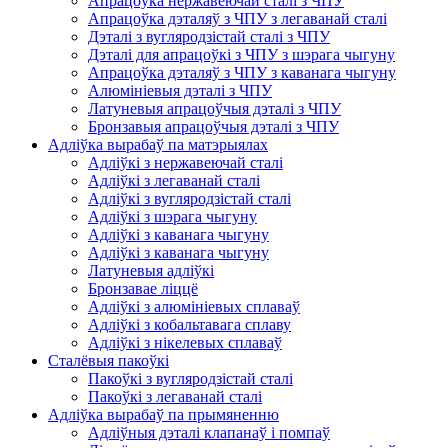
Апрацоўка нержавеючай сталі з ЧПУ
Апрацоўка дэталяў з ЧПУ з легаванай сталі
Дэталі з вугляродзістай сталі з ЧПУ
Дэталі для апрацоўкі з ЧПУ з шэрага чыгуну
Апрацоўка дэталяў з ЧПУ з каванага чыгуну
Алюмініевыя дэталі з ЧПУ
Латуневыя апрацоўчыя дэталі з ЧПУ
Бронзавыя апрацоўчыя дэталі з ЧПУ
Адліўка вырабаў па матэрыялах
Адліўкі з нержавеючай сталі
Адліўкі з легаванай сталі
Адліўкі з вугляродзістай сталі
Адліўкі з шэрага чыгуну
Адліўкі з каванага чыгуну
Адліўкі з каванага чыгуну
Латуневыя адліўкі
Бронзавае ліццё
Адліўкі з алюмініевых сплаваў
Адліўкі з кобальтавага сплаву
Адліўкі з нікелевых сплаваў
Сталёвыя пакоўкі
Пакоўкі з вугляродзістай сталі
Пакоўкі з легаванай сталі
Адліўка вырабаў па прымяненню
Адліўныя дэталі клапанаў і помпаў