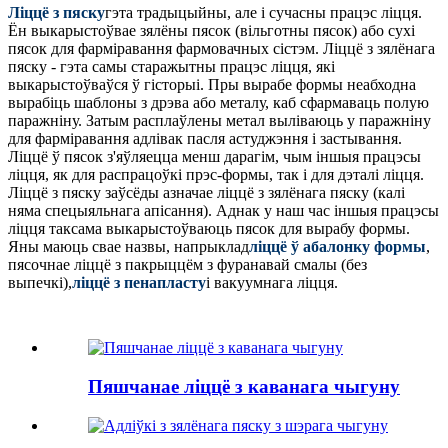
Ліццё з пяску
гэта традыцыйны, але і сучасны працэс ліцця.
Ён выкарыстоўвае зялёны пясок (вільготны пясок) або сухі
пясок для фарміравання фармовачных сістэм. Ліццё з зялёнага
пяску - гэта самы старажытны працэс ліцця, які
выкарыстоўваўся ў гісторыі. Пры вырабе формы неабходна
вырабіць шаблоны з дрэва або металу, каб сфармаваць полую
паражніну. Затым расплаўлены метал выліваюць у паражніну
для фарміравання адлівак пасля астуджэння і застывання.
Ліццё ў пясок з'яўляецца менш дарагім, чым іншыя працэсы
ліцця, як для распрацоўкі прэс-формы, так і для дэталі ліцця.
Ліццё з пяску заўсёды азначае ліццё з зялёнага пяску (калі
няма спецыяльнага апісання). Аднак у наш час іншыя працэсы
ліцця таксама выкарыстоўваюць пясок для вырабу формы.
Яны маюць свае назвы, напрыклад
ліццё ў абалонку формы
,
пясочнае ліццё з пакрыццём з фуранавай смалы (без
выпечкі),
ліццё з пенапласту
і вакуумнага ліцця.
Пяшчанае ліццё з каванага чыгуну