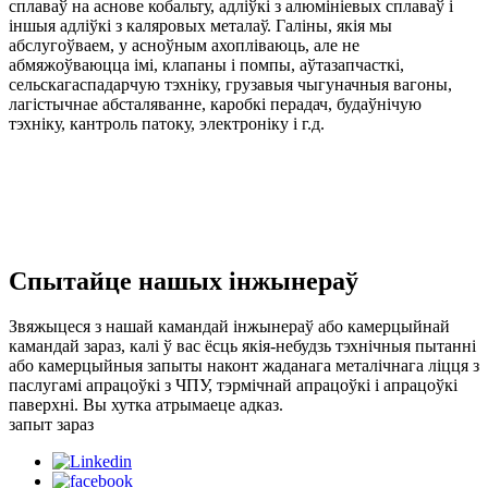
сплаваў на аснове кобальту, адліўкі з алюмініевых сплаваў і
іншыя адліўкі з каляровых металаў. Галіны, якія мы
абслугоўваем, у асноўным ахопліваюць, але не
абмяжоўваюцца імі, клапаны і помпы, аўтазапчасткі,
сельскагаспадарчую тэхніку, грузавыя чыгуначныя вагоны,
лагістычнае абсталяванне, каробкі перадач, будаўнічую
тэхніку, кантроль патоку, электроніку і г.д.
Спытайце нашых інжынераў
Звяжыцеся з нашай камандай інжынераў або камерцыйнай
камандай зараз, калі ў вас ёсць якія-небудзь тэхнічныя пытанні
або камерцыйныя запыты наконт жаданага металічнага ліцця з
паслугамі апрацоўкі з ЧПУ, тэрмічнай апрацоўкі і апрацоўкі
паверхні. Вы хутка атрымаеце адказ.
запыт зараз