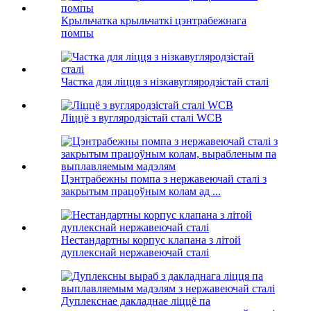
Крыльчатка крыльчаткі цэнтрабежнага
помпы
Частка для ліцця з нізкавугляродзістай сталі
Ліццё з вугляродзістай сталі WCB
Цэнтрабежны помпа з нержавеючай сталі з
закрытым працоўным колам ад ...
Нестандартны корпус клапана з літой
дуплекснай нержавеючай сталі
Дуплекснае дакладнае ліццё па