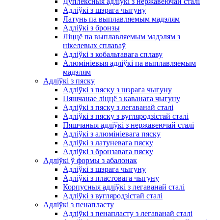
Дуплексныя адліўкі з нержавеючай сталі
Адліўкі з шэрага чыгуну
Латунь па выплавляемым мадэлям
Адліўкі з бронзы
Ліццё па выплавляемым мадэлям з
нікелевых сплаваў
Адліўкі з кобальтавага сплаву
Алюмініевыя адліўкі па выплавляемым
мадэлям
Адліўкі з пяску
Адліўкі з пяску з шэрага чыгуну
Пяшчанае ліццё з каванага чыгуну
Адліўкі з пяску з легаванай сталі
Адліўкі з пяску з вугляродзістай сталі
Пяшчаныя адліўкі з нержавеючай сталі
Адліўкі з алюмініевага пяску
Адліўкі з латуневага пяску
Адліўкі з бронзавага пяску
Адліўкі ў формы з абалонак
Адліўкі з шэрага чыгуну
Адліўкі з пластовага чыгуну
Корпусныя адліўкі з легаванай сталі
Адліўкі з вугляродзістай сталі
Адліўкі з пенапласту
Адліўкі з пенапласту з легаванай сталі