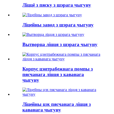
Ліццё з пяску з шэрага чыгуну
Ліцейны завод з шэрага чыгуну
Вытворца ліцця з шэрага чыгуну
Корпус цэнтрабежнага помпы з
пясчанага ліцця з каванага
чыгуну
Ліцейны цэх пясчанага ліцця з
каванага чыгуну